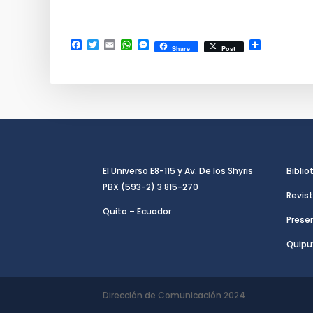
Facebook
Twitter
Email
WhatsApp
Messenger
Compartir
Share
Post
El Universo E8-115 y Av. De los Shyris
Biblio
PBX (593-2) 3 815-270
Revist
Quito – Ecuador
Presen
Quipu
Dirección de Comunicación 2024