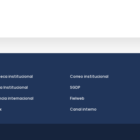
teca institucional
Correo institucional
a Institucional
SGDP
cia internacional
Fielweb
x
Canal interno