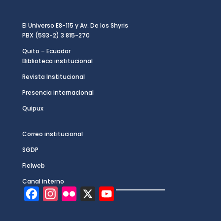
El Universo E8-115 y Av. De los Shyris
PBX (593-2) 3 815-270
Quito – Ecuador
Biblioteca institucional
Revista Institucional
Presencia internacional
Quipux
Correo institucional
SGDP
Fielweb
Canal interno
F
I
F
X
Y
a
n
l
o