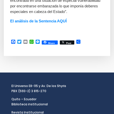
encontraba en una situación de especial vulnerabilidad
por encontrarse embarazada lo que imponía deberes
especiales en cabeza del Estado”.
El análisis de la Sentencia AQUÍ
Facebook
Twitter
Email
WhatsApp
Messenger
Compartir
Share
Post
El Universo E8-115 y Av. De los Shyris
PBX (593-2) 3 815-270
Quito – Ecuador
Biblioteca institucional
Revista Institucional