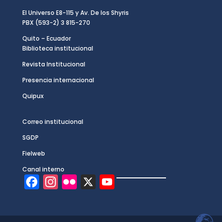
El Universo E8-115 y Av. De los Shyris
PBX (593-2) 3 815-270
Quito – Ecuador
Biblioteca institucional
Revista Institucional
Presencia internacional
Quipux
Correo institucional
SGDP
Fielweb
Canal interno
F
I
F
X
Y
a
n
l
o
c
s
i
u