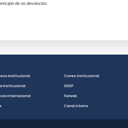
principio de no devolución.
teca institucional
Correo institucional
a Institucional
SGDP
cia internacional
Fielweb
x
Canal interno