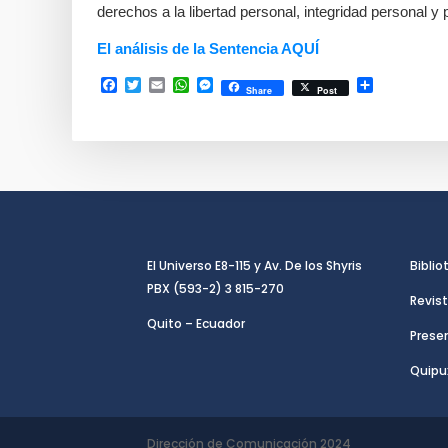
derechos a la libertad personal, integridad personal y 
El análisis de la Sentencia AQUÍ
Facebook
Twitter
Email
WhatsApp
Messenger
Compartir
Share
Post
El Universo E8-115 y Av. De los Shyris
Biblio
PBX (593-2) 3 815-270
Revist
Quito – Ecuador
Presen
Quipu
Dirección de Comunicación 2024