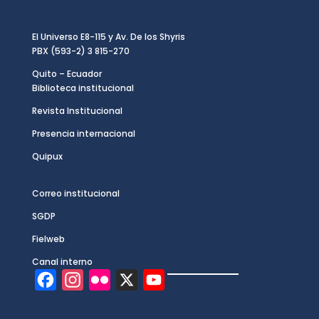
El Universo E8-115 y Av. De los Shyris
PBX (593-2) 3 815-270
Quito – Ecuador
Biblioteca institucional
Revista Institucional
Presencia internacional
Quipux
Correo institucional
SGDP
Fielweb
Canal interno
F
I
F
X
Y
a
n
l
o