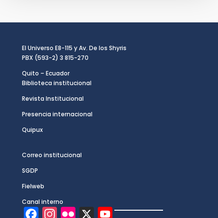
El Universo E8-115 y Av. De los Shyris
PBX (593-2) 3 815-270
Quito – Ecuador
Biblioteca institucional
Revista Institucional
Presencia internacional
Quipux
Correo institucional
SGDP
Fielweb
Canal interno
F
I
F
X
Y