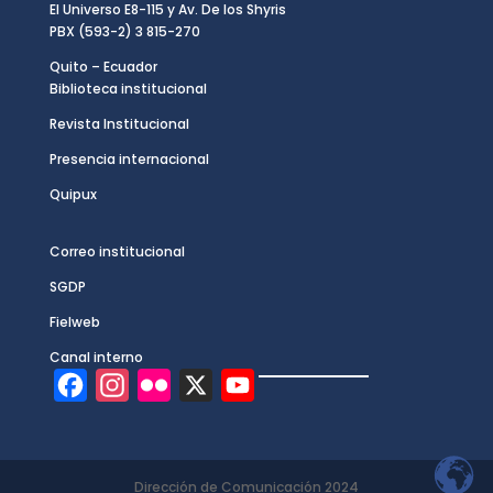
El Universo E8-115 y Av. De los Shyris
PBX (593-2) 3 815-270
Quito – Ecuador
Biblioteca institucional
Revista Institucional
Presencia internacional
Quipux
Correo institucional
SGDP
Fielweb
Canal interno
F
I
F
X
Y
a
n
l
o
c
s
i
u
e
t
c
T
Dirección de Comunicación 2024