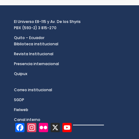
El Universo E8-115 y Av. De los Shyris
PBX (593-2) 3 815-270
Quito – Ecuador
Biblioteca institucional
Revista Institucional
Presencia internacional
Quipux
Correo institucional
SGDP
Fielweb
Canal interno
F
I
F
X
Y
a
n
l
o