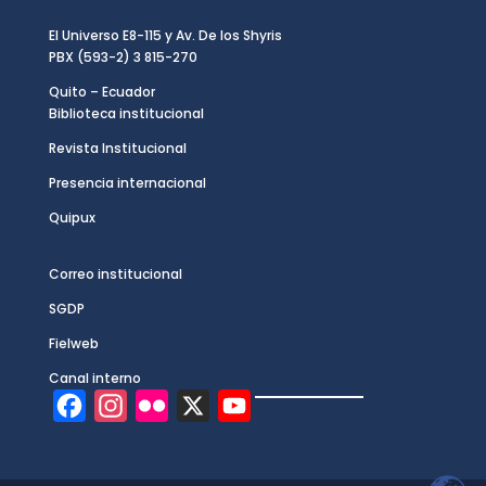
El Universo E8-115 y Av. De los Shyris
PBX (593-2) 3 815-270
Quito – Ecuador
Biblioteca institucional
Revista Institucional
Presencia internacional
Quipux
Correo institucional
SGDP
Fielweb
Canal interno
F
I
F
X
Y
a
n
l
o
c
s
i
u