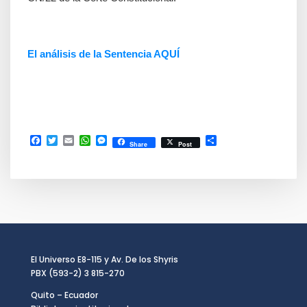
El análisis de la Sentencia AQUÍ
Facebook
Twitter
Email
WhatsApp
Messenger
Compartir
Share
Post
El Universo E8-115 y Av. De los Shyris
PBX (593-2) 3 815-270
Quito – Ecuador