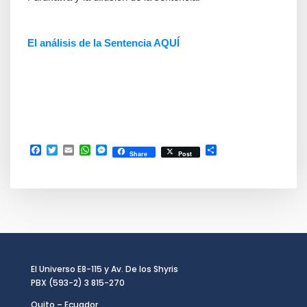
El análisis de la Sentencia AQUÍ
Facebook
Twitter
Email
WhatsApp
Messenger
Compartir
Share
Post
El Universo E8-115 y Av. De los Shyris
PBX (593-2) 3 815-270
Quito – Ecuador