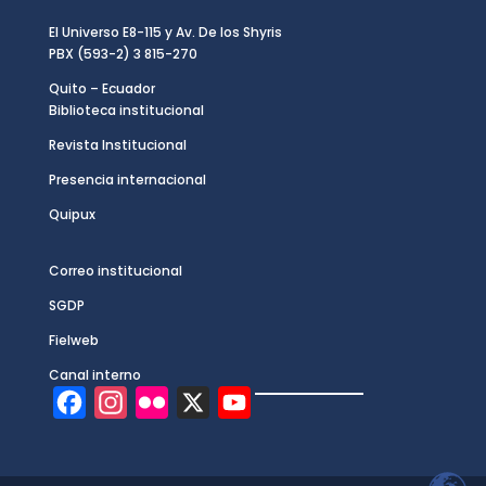
El Universo E8-115 y Av. De los Shyris
PBX (593-2) 3 815-270
Quito – Ecuador
Biblioteca institucional
Revista Institucional
Presencia internacional
Quipux
Correo institucional
SGDP
Fielweb
Canal interno
F
I
F
X
Y
a
n
l
o
c
s
i
u