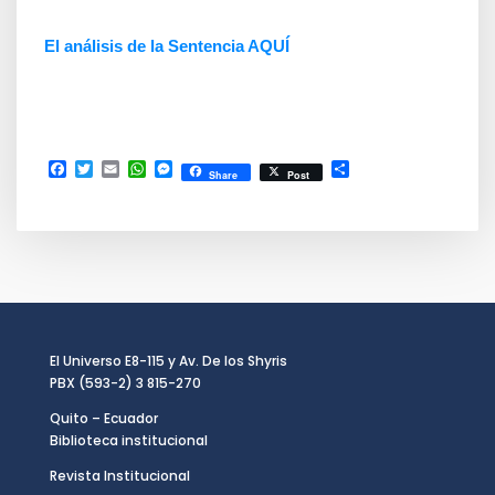
El análisis de la Sentencia AQUÍ
Facebook
Twitter
Email
WhatsApp
Messenger
Compartir
Share
Post
El Universo E8-115 y Av. De los Shyris
PBX (593-2) 3 815-270
Quito – Ecuador
Biblioteca institucional
Revista Institucional