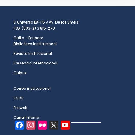
El Universo E8-115 y Av. De los Shyris
PBX (593-2) 3 815-270
Quito – Ecuador
Biblioteca institucional
Revista Institucional
Presencia internacional
Quipux
Correo institucional
SGDP
Fielweb
Canal interno
F
I
F
X
Y
a
n
l
o