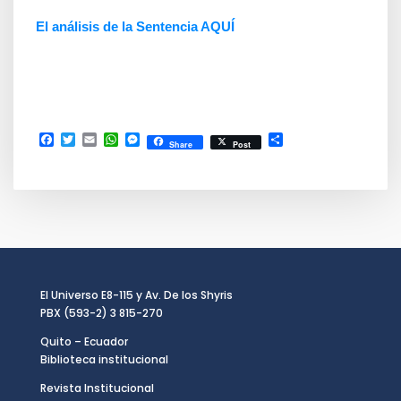
El análisis de la Sentencia AQUÍ
Facebook
Twitter
Email
WhatsApp
Messenger
Compartir
Share
Post
El Universo E8-115 y Av. De los Shyris
PBX (593-2) 3 815-270
Quito – Ecuador
Biblioteca institucional
Revista Institucional