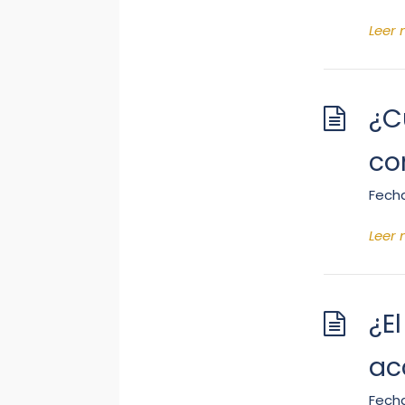
Leer
¿C
co
Fecha
Leer
¿E
ac
Fecha