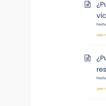
¿P
ví
Fecha
Leer
¿P
re
Fecha
Leer