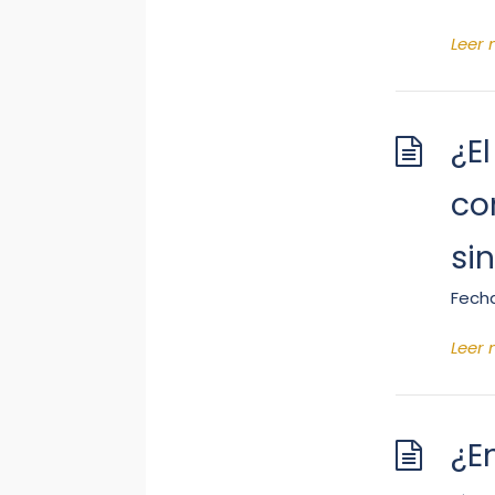
Leer
¿E
co
sin
Fecha
Leer
¿E