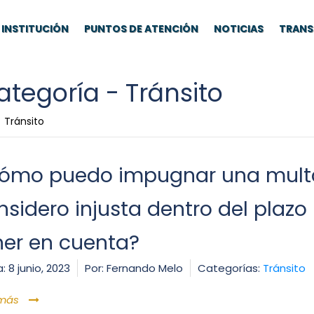
INSTITUCIÓN
PUNTOS DE ATENCIÓN
NOTICIAS
TRANS
ategoría -
Tránsito
Tránsito
ómo puedo impugnar una multa
nsidero injusta dentro del plazo
ner en cuenta?
:
8 junio, 2023
Por:
Fernando Melo
Categorías:
Tránsito
 más