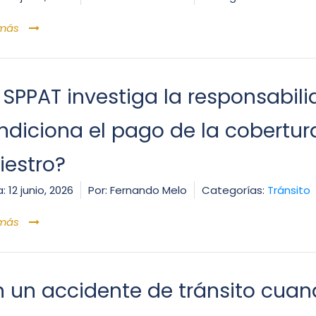
 más
l SPPAT investiga la responsabil
ndiciona el pago de la cobertura
iestro?
:
12 junio, 2026
Por:
Fernando Melo
Categorías:
Tránsito
 más
n un accidente de tránsito cuan