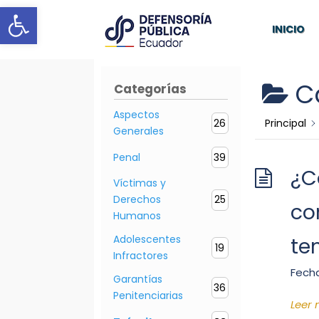
Abrir barra de herramientas
INICIO
C
Categorías
Aspectos
26
Principal
Generales
Penal
39
¿C
Víctimas y
Derechos
25
co
Humanos
te
Adolescentes
19
Infractores
Fecha
Garantías
36
Penitenciarias
Leer