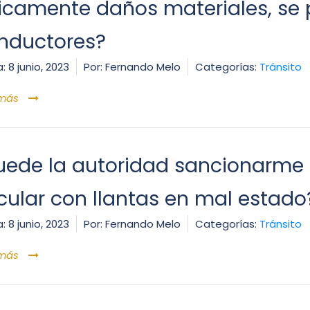
icamente daños materiales, se 
nductores?
:
8 junio, 2023
Por:
Fernando Melo
Categorías:
Tránsito
 más
uede la autoridad sancionarme
rcular con llantas en mal estado
:
8 junio, 2023
Por:
Fernando Melo
Categorías:
Tránsito
 más