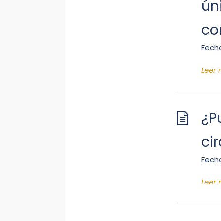
ún
co
Fecha
Leer
¿P
ci
Fecha
Leer