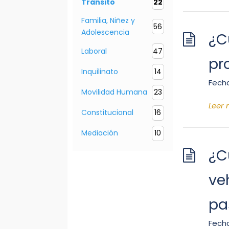
Tránsito
22
Familia, Niñez y
56
Adolescencia
¿C
Laboral
47
pr
Inquilinato
14
Fecha
Movilidad Humana
23
Leer
Constitucional
16
Mediación
10
¿C
ve
pa
Fecha