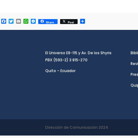
Facebook
Twitter
Email
WhatsApp
Messenger
Compartir
Share
Post
El Universo E8-115 y Av. De los Shyris
Bibl
PBX (593-2) 3 815-270
Rev
Quito – Ecuador
Pre
Qui
Dirección de Comunicación 2024