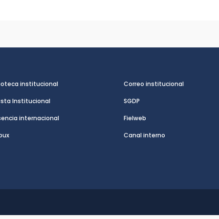
ioteca institucional
Correo institucional
ista Institucional
SGDP
sencia internacional
Fielweb
pux
Canal interno