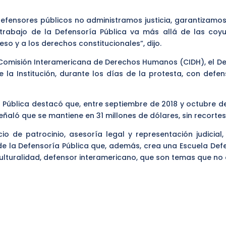
efensores públicos no administramos justicia, garantizamos 
l trabajo de la Defensoría Pública va más allá de las coy
so y a los derechos constitucionales”, dijo.
a Comisión Interamericana de Derechos Humanos (CIDH), el D
 la Institución, durante los días de la protesta, con defe
ía Pública destacó que, entre septiembre de 2018 y octubre d
ñaló que se mantiene en 31 millones de dólares, sin recortes
icio de patrocinio, asesoría legal y representación judicia
e la Defensoría Pública que, además, crea una Escuela Defen
ulturalidad, defensor interamericano, que son temas que no e