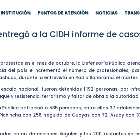
INSTITUCIÓN
PUNTOS DE ATENCIÓN
NOTICIAS
TRANS
entregó a la CIDH informe de caso
protestas en el mes de octubre, la Defensoría Pública atendi
cia del país e incrementó el número de profesionales, par
Machuca, durante la entrevista en Radio Sonorama, el martes 
a escala nacional, fueron detenidas 1.192 personas, por inf
aque y resistencia, terrorismo y faltar de obra a la autoridad.
 Pública patrocinó a 585 personas, entre ellas 37 adolescen
Pichincha con 256, seguida de Guayas con 72, Azuay con 33
ados como detenciones ilegales y los 200 restantes se en