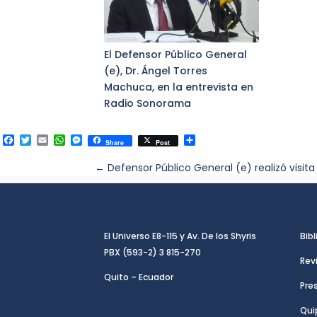
El Defensor Público General
(e), Dr. Ángel Torres
Machuca, en la entrevista en
Radio Sonorama
F
T
E
W
M
C
Share
Post
a
w
m
h
e
o
c
i
a
a
s
m
←
Defensor Público General (e) realizó visita
e
t
i
t
s
p
b
t
l
s
e
a
o
e
A
n
r
o
r
p
g
t
k
p
e
i
r
r
El Universo E8-115 y Av. De los Shyris
Bibl
PBX (593-2) 3 815-270
Rev
Quito – Ecuador
Pre
Qui