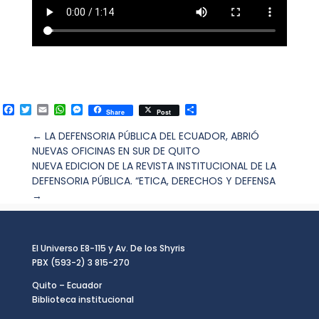
F
T
E
W
M
C
Share
Post
a
w
m
h
e
o
c
i
a
a
s
m
←
LA DEFENSORIA PÚBLICA DEL ECUADOR, ABRIÓ
e
t
i
t
s
p
NUEVAS OFICINAS EN SUR DE QUITO
b
t
l
s
e
a
o
e
A
n
r
NUEVA EDICION DE LA REVISTA INSTITUCIONAL DE LA
o
r
p
g
t
DEFENSORIA PÚBLICA. “ETICA, DERECHOS Y DEFENSA
k
p
e
i
→
r
r
El Universo E8-115 y Av. De los Shyris
PBX (593-2) 3 815-270
Quito – Ecuador
Biblioteca institucional