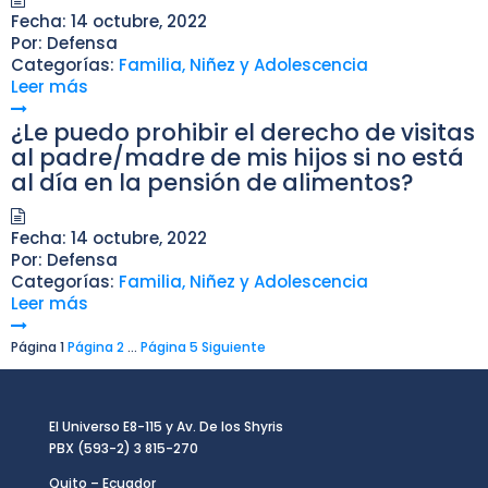
Fecha:
14 octubre, 2022
Por:
Defensa
Categorías:
Familia, Niñez y Adolescencia
Leer más
¿Le puedo prohibir el derecho de visitas
al padre/madre de mis hijos si no está
al día en la pensión de alimentos?
Fecha:
14 octubre, 2022
Por:
Defensa
Categorías:
Familia, Niñez y Adolescencia
Leer más
Paginación
Página
1
Página
2
…
Página
5
Siguiente
de
entradas
El Universo E8-115 y Av. De los Shyris
PBX (593-2) 3 815-270
Quito – Ecuador