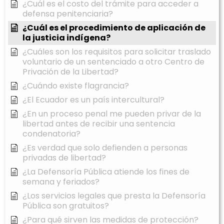
¿Cuál es el costo del trámite para acceder a
defensa penitenciaria?
¿Cuál es el procedimiento de aplicación de
la justicia indígena?
¿Cuáles son los requisitos para solicitar traslado
voluntario de un sentenciado a otro Centro de
Privación de la Libertad?
¿Cuándo existe flagrancia?
¿El Ecuador es un país intercultural?
¿En un proceso penal me pueden privar de la
libertad antes de recibir una sentencia
condenatoria?
¿Es verdad que solo defienden a personas
privadas de libertad?
¿La Defensoría Pública atiende los fines de
semana y feriados?
¿Los servicios legales que presta la Defensoría
Pública son gratuitos?
¿Para qué sirven las medidas de protección?