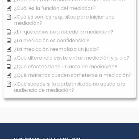
¿Cuál es la función del mediador?
¿Cuáles son los requisitos para iniciar una
mediación?
¿En qué casos no procede la mediación?
¿La mediación es confidencial?
¿La mediación reemplaza un juicio?
¿Qué diferencia existe entre mediación y juicio?
¿Qué efectos tiene un acta de mediación?
¿Qué materias pueden someterse a mediación?
¿Qué sucede si la parte invitada no acude a la
audiencia de mediación?