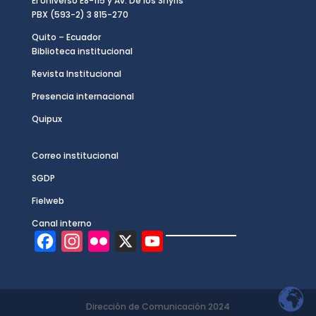
El Universo E8-115 y Av. De los Shyris
PBX (593-2) 3 815-270
Quito – Ecuador
Biblioteca institucional
Revista Institucional
Presencia internacional
Quipux
Correo institucional
SGDP
Fielweb
Canal interno
F
I
F
X
Y
a
n
l
o
c
s
i
u
e
t
c
T
Dirección de Comunicación 2024